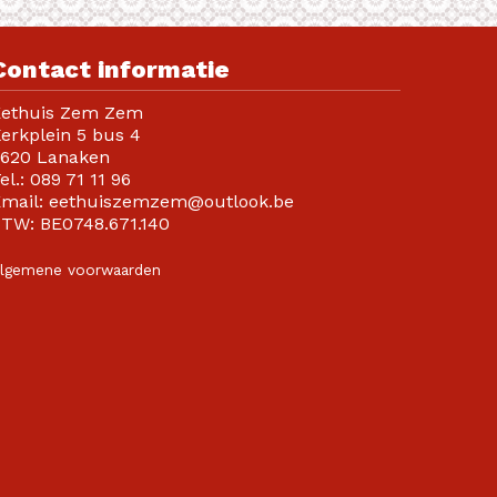
Contact informatie
Eethuis Zem Zem
erkplein 5 bus 4
620 Lanaken
el.:
089 71 11 96
mail:
eethuiszemzem@outlook.be
BTW:
BE0748.671.140
lgemene voorwaarden