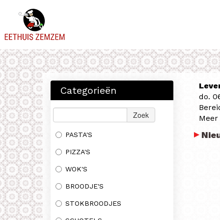
Leve
Categorieën
do. 0
Berei
Zoek
Meer
Nie
PASTA'S
PIZZA'S
WOK'S
BROODJE'S
STOKBROODJES