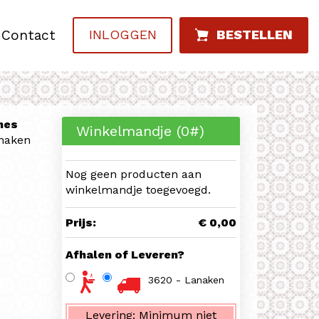
Contact
INLOGGEN
BESTELLEN
nes
Winkelmandje (
0
#)
anaken
Nog geen producten aan
winkelmandje toegevoegd.
Prijs:
€ 0,00
Afhalen of Leveren?
3620 - Lanaken
Levering:
Minimum niet